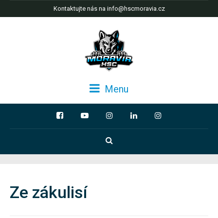
Kontaktujte nás na info@hscmoravia.cz
Menu
Ze zákulisí