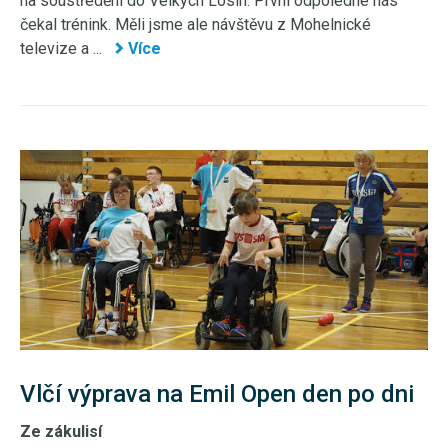
na soustředění do Velkých Losin. První odpoledne nás
čekal trénink. Měli jsme ale návštěvu z Mohelnické
televize a ...
Více
Vlčí výprava na Emil Open den po dni
Ze zákulisí