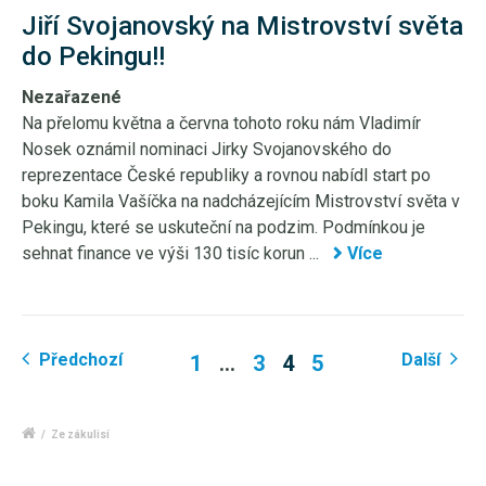
Jiří Svojanovský na Mistrovství světa
do Pekingu!!
Nezařazené
Na přelomu května a června tohoto roku nám Vladimír
Nosek oznámil nominaci Jirky Svojanovského do
reprezentace České republiky a rovnou nabídl start po
boku Kamila Vašíčka na nadcházejícím Mistrovství světa v
Pekingu, které se uskuteční na podzim. Podmínkou je
sehnat finance ve výši 130 tisíc korun ...
Více
Předchozí
Další
1
…
3
4
5
/
Ze zákulisí