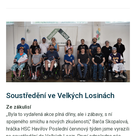
Soustředění ve Velkých Losinách
Ze zákulisí
,,Byla to vydařená akce plná dřiny, ale i zábavy, s ní
spojeného smíchu a nových zkušeností," Barča Skopalová,
hráčka HSC Havířov Poslední červnový týden jsme vyrazili