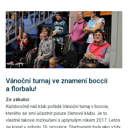
Vánoční turnaj ve znamení boccii
a florbalu!
Ze zákulisí
Každoročně náš klub pořádá Vánoční turnaj v boccie,
kterého se smí účastnit pouze členové klubu. Je to
vlastně takové rozloučení s uplynulým rokem 2017. Letos
se konal v sobotu 16. prosince. Startovným byla jako vždy