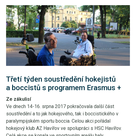
Třetí týden soustředění hokejistů
a boccistů s programem Erasmus +
Ze zákulisí
Ve dnech 14-16. srpna 2017 pokračovala další část
soustředění a to jak hokejového, tak i boccistického v
paralympijském sportu boccia. Celou akci pořádal
hokejový klub AZ Havířov ve spolupráci s HSC Havířov.
Celá akce se konala ve sportovním areálu haly