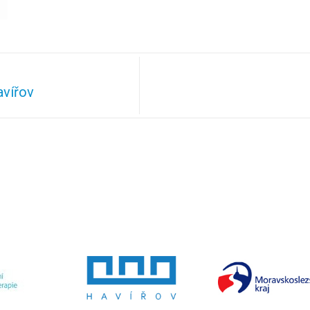
avířov