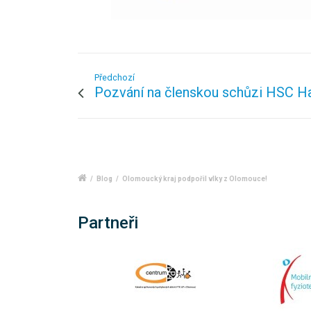
Předchozí
Pozvání na členskou schůzi HSC H
/
Blog
/
Olomoucký kraj podpořil vlky z Olomouce!
Partneři