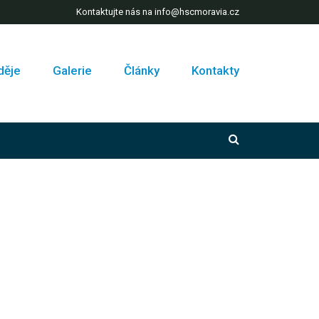
Kontaktujte nás na info@hscmoravia.cz
děje
Galerie
Články
Kontakty